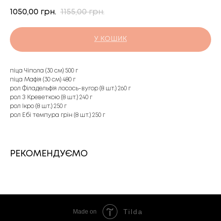
1050,00
1155,00
грн.
грн.
У КОШИК
піца Чіпола (30 см) 500 г
піца Мафія (30 см) 480 г
рол Філадельфія лосось-вугор (8 шт.) 260 г
рол З Креветкою (8 шт.) 240 г
рол Ікро (8 шт.) 250 г
рол Ебі темпура грін (8 шт.) 250 г
РЕКОМЕНДУЄМО
Tilda
Made on