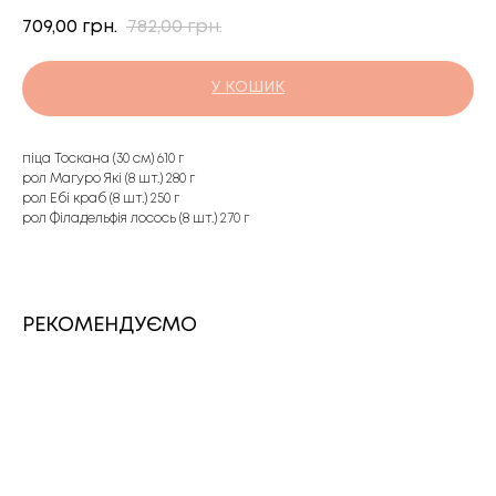
709,00
782,00
грн.
грн.
У КОШИК
піца Тоскана (30 см) 610 г
рол Магуро Які (8 шт.) 280 г
рол Ебі краб (8 шт.) 250 г
рол Філадельфія лосось (8 шт.) 270 г
РЕКОМЕНДУЄМО