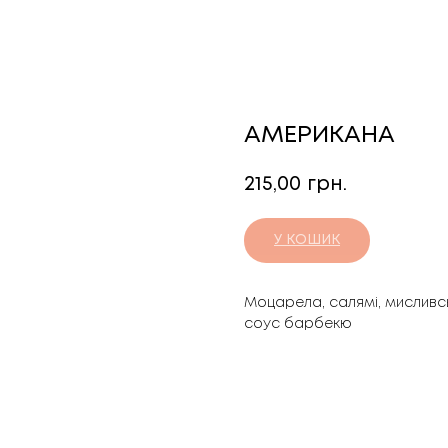
АМЕРИКАНА
215,00
грн.
У КОШИК
Моцарела, салямі, мисливсь
соус барбекю