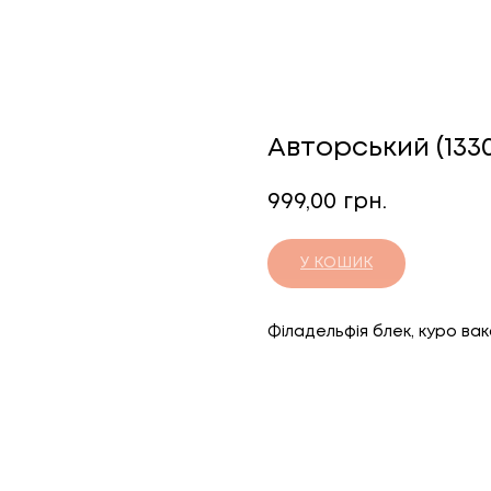
Авторський (1330 
999,00
грн.
У КОШИК
Філадельфія блек, куро вакам