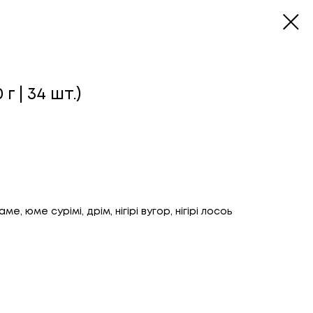
г | 34 шт.)
е, юме сурімі, дрім, нігірі вугор, нігірі лосоь