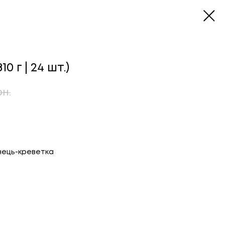
0 г | 24 шт.)
рн.
унець-креветка