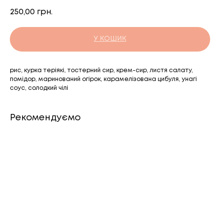
250,00
грн.
У КОШИК
рис, курка теріякі, тостерний сир, крем-сир, листя салату,
помідор, маринований огірок, карамелізована цибуля, унагі
соус, солодкий чілі
Рекомендуємо