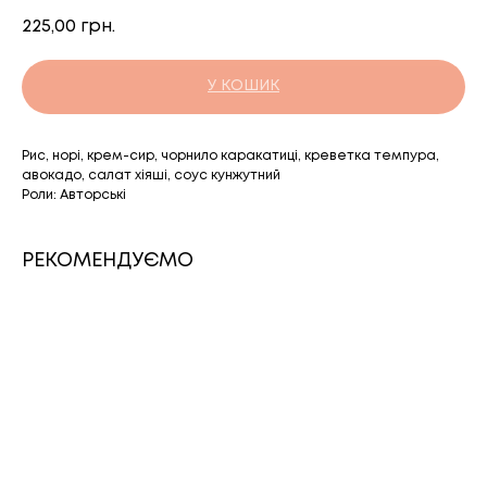
225,00
грн.
У КОШИК
Рис, норі, крем-сир, чорнило каракатиці, креветка темпура,
авокадо, салат хіяші, соус кунжутний
Роли: Авторські
РЕКОМЕНДУЄМО