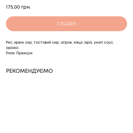
175,00
грн.
У КОШИК
Рис, крем сир, тостовий сир, огірок, хіяші, ікра, унагі соус,
арахіс
Роли: Преміум
РЕКОМЕНДУЄМО